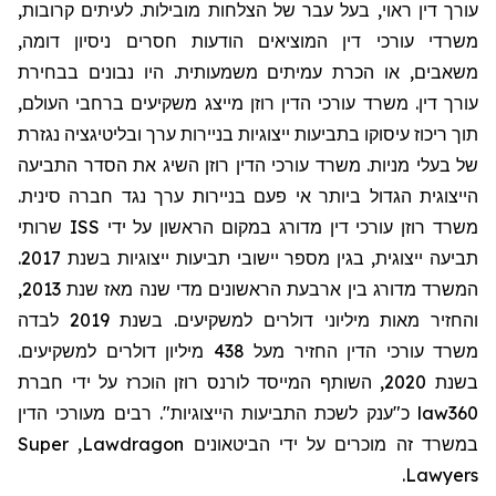
עורך דין ראוי, בעל עבר של הצלחות מובילות. לעיתים קרובות,
משרדי עורכי דין המוציאים הודעות חסרים ניסיון דומה,
משאבים, או הכרת עמיתים משמעותית. היו נבונים בבחירת
עורך דין. משרד עורכי הדין רוזן מייצג משקיעים ברחבי העולם,
תוך ריכוז עיסוקו בתביעות ייצוגיות בניירות ערך ובליטיגציה נגזרת
של בעלי מניות. משרד עורכי הדין רוזן השיג את הסדר התביעה
הייצוגית הגדול ביותר אי פעם בניירות ערך נגד חברה סינית.
שרותי
ISS
משרד רוזן עורכי דין מדורג במקום הראשון על ידי
תביעה ייצוגית, בגין מספר יישובי תביעות ייצוגיות בשנת 2017.
המשרד מדורג בין ארבעת הראשונים מדי שנה מאז שנת 2013,
והחזיר מאות מיליוני דולרים למשקיעים. בשנת 2019 לבדה
משרד עורכי הדין החזיר מעל 438 מיליון דולרים למשקיעים.
בשנת 2020, השותף המייסד לורנס רוזן הוכרז על ידי חברת
מעורכי הדין
כ"ענק לשכת התביעות הייצוגיות". רבים
law360
Super
,
Lawdragon
במשרד זה מוכרים על ידי הביטאונים
.
Lawyers