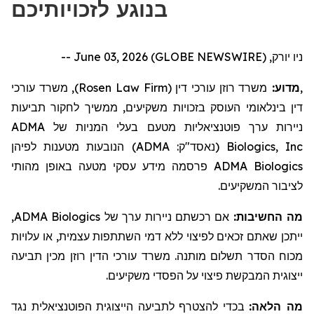
בנוגע לזכויותיכם
ניו יורק, June 03, 2026 (GLOBE NEWSWIRE) --
, משרד עורכי
)
Rosen Law Firm
משרד רוזן עורכי דין (
מדוע:
,
דין בינלאומי העוסק בזכויות משקיעים,
ממשיך לחקור
תביעות
ADMA
בעלי המניות של
ניירות ערך פוטנציאליות מטעם
הנובעות מטענות לפיהן
)
ADMA
(נאסד"ק:
Biologics, Inc
מידע עסקי מטעה באופן מהותי
פרסמה
ADMA Biologics
לציבור המשקיעים.
,
ADMA Biologics
אם רכשתם ניירות ערך של
מה החשיבות:
ייתכן שאתם זכאים לפיצוי ללא דמי השתתפות עצמית, או עלויות
מכוח הסדר תשלום מותנה. משרד עורכי הדין רוזן מכין תביעה
ייצוגית המבקשת פיצוי על הפסדי משקיעים.
מה הלאה:
בכדי להצטרף לתביעה הייצוגית הפוטנציאלית נגד