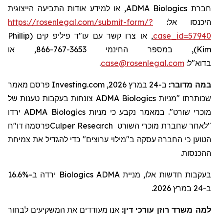
, או למידע אודות התביעה הייצוגית
ADMA Biologics
חברת
https://rosenlegal.com/submit-form/?
היכנסו אל:
Phillip
, או צרו קשר עם עו"ד פיליפ קים (
case_id=57940
), במספר החינמי 866-767-3653, או
Kim
.
case@rosenlegal.com
בדוא"ל:
פרסם מאמר
Investing.com
ב-24 במרץ 2026,
:
במה מדובר
צונחות בעקבות טענות של
ADMA Biologics
שכותרתו "מניות
ירדו
ADMA Biologics
קבע כי מניות
נ
מאמר
ב
מוכרי שורט".
פרסמה דו"ח
Culper Research
מוכרי השורט
"לאחר שחברת
הטוען כי החברה עסקה ב"
מילוי
ערוצים" כדי ל
הגדיל
את צמיחת
ההכנסות.
ירדה ב-16.6%
Biologics
בעקבות חדשות אלו, מניית ADMA
ב-24 במרץ 2026.
למה משרד רוזן עורכי דין:
אנו מעודדים את המשקיעים לבחור