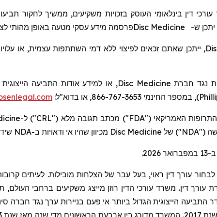
, רכי דין בינלאומי העוסק בזכויות משקיעים, ממשיך לחקור
תביעו
מידע עסקי מטעה באופן מהותי לצ.
פרסמה
Disc Medicine
 יתכן ש
ייתכן שאתם זכאים לפיצוי ללא דמי השתתפות עצמית, או עלויות
,
Di
או למידע אודות התביעה הייצוגית ה:
Disc Medicine
ית נגד חברת
senlegal.com
), במספר החינמי 866-767-3653, או בדוא"ל:
Phill
dicine
") ל-
CRL
") מכתב תגובה מלא ("
FDA
שיד.
NDA
מכיוון שהיו אי ודאויות ב-
Disc Medicine
") של
NDA
חדשה
בחור עורך דין ראוי, בעל עבר של הצלחות מובילות. לעיתים קרובות,
ורך דין. משרד עורכי הדין רוזן מייצג משקיעים ברחבי העולם, תוך ר
ר התביעה הייצוגית הגדול ביותר אי פעם בניירות ערך נגד חברה סיני