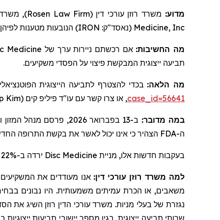
משרד עו
)
Rosen Law Firm
משרד רוזן עורכי דין (
מדוע:
הנובעות מטענות לפיהן-
)
IRON
(נאסד"ק:
Medicine, Inc
sc Medicine
אם רכשתם ניירות ערך של
מה החשיבות:
תביעה ייצוגית המבקשת פיצוי על הפסדי משקיעים.
מה הלאה:
בכדי להצטרף לתביעה הייצוגית הפוטנציאל
ip Kim
, או צרו קשר עם עו"ד פיליפ קים (
case_id=56641
ב-13 בפברואר 2026, פרסם מנהל המזון והתרופות האמריקאי ("
:
במה מדובר
הצהיר כי אינו יכול לאשר את בקשת התרופה ה ("
FDA
ה-
ירדה ב-22% ב-13 במפברואר 2026.
Disc Medicine
בעקבות חדשות אלו, מניית
למה משרד רוזן עורכי דין:
אנו מעודדים את המשקיעים ל,
משאבים, או הכרת עמיתים משמעותית. היו נבונים בבחירת ע
נגזרת של בעלי מניות. משרד עורכי הדין רוזן השיג את הסד