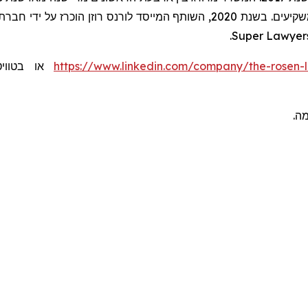
.
Super Lawyer
או בטוו:
https://www.linkedin.com/company/the-rosen-
ומה