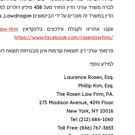
לבדה משרד עורכי הדין החזיר מעל 438 מיליון דולרים למשקיעים. בשנת 2020, השותף המייסד לורנס רוזן הוכרז על ידי חברת
s
,
Lawdragon
הדין במשרד זה מוכרים על ידי הביטאונים
law-firm
עקבו אחרינו לקבלת עידכונים בלינקדאין:
https://www.facebook.com/rosenlawfirm/
פרסומי עורכי דין: תוצאות קודמות אינן מבטיחות תוצאה ד.
למידע נוסף:
Laurence Rosen, Esq.
Phillip Kim, Esq.
The Rosen Law Firm, P.A.
275 Madison Avenue, 40th Floor
New York, NY 10016
Tel: (212) 686-1060
Toll Free: (866) 767-3653