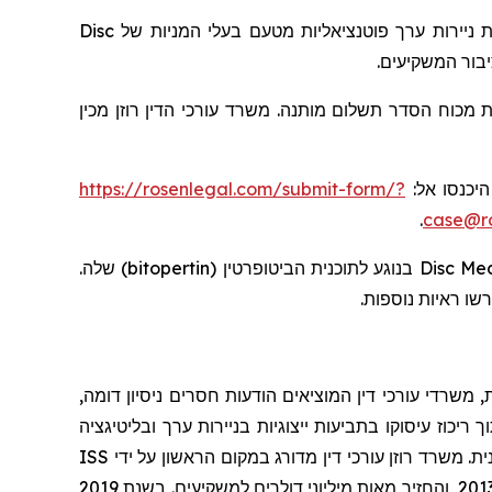
Disc
בעלי המניות של
ת ניירות ערך פוטנציאליות מטעם
יבור המשקיעים
 מכוח הסדר תשלום מותנה. משרד עורכי הדין רוזן מכין
https://rosenlegal.com/submit-form/?
, יכנסו אל
.
case@ro
שלה.
)
bitopertin
בנוגע לתוכנית הביטופרטין (
Disc Me
רשו ראיות נוספות
 משרדי עורכי דין המוציאים הודעות חסרים ניסיון דומה
יכוז עיסוקו בתביעות ייצוגיות בניירות ערך ובליטיגציה
ISS
ת. משרד רוזן עורכי דין מדורג במקום הראשון על ידי
שרותי תביעה ייצוגית, בגין מספר יישובי תביעות ייצוגיות בשנת 2017. המשרד מדורג בין ארבעת הראשונים מדי שנה מאז שנת 2013, והחזיר מאות מיליוני דולרים למשקיעים. בשנת 2019