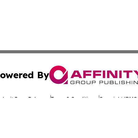
owered By
ubmit Press Release
Terms & Conditions
Copyright/DMCA
 Inc. dba Affinity Group Publishing & Kuwait Politics Toda
Cookie Settings / Your Privacy Choices